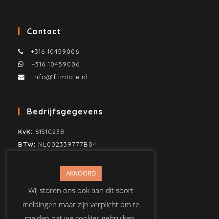
Contact
+316 10459006
+316 10459006
info@filmtale.nl
Bedrijfsgegevens
KvK:
61510238
BTW:
NL002339777B04
SWIFT/BIC:
KNAB NL2H
IBAN:
NL80KNAB0259860883
AKKOORD
T.n.v. Mike Jonker Media
Wij storen ons ook aan dit soort
meldingen maar zijn verplicht om te
melden dat we cookies gebruiken.