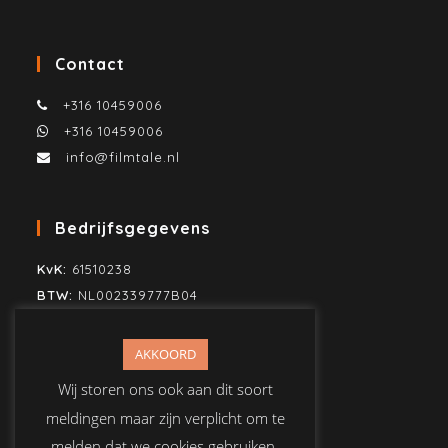
Contact
+316 10459006
+316 10459006
info@filmtale.nl
Bedrijfsgegevens
KvK:
61510238
BTW:
NL002339777B04
SWIFT/BIC:
KNAB NL2H
IBAN:
NL80KNAB0259860883
AKKOORD
T.n.v. Mike Jonker Media
Wij storen ons ook aan dit soort
meldingen maar zijn verplicht om te
melden dat we cookies gebruiken.