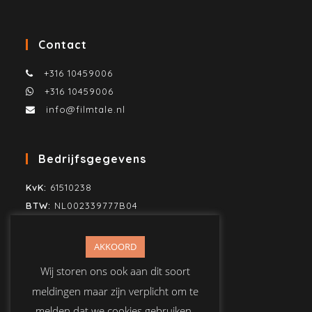
Contact
+316 10459006
+316 10459006
info@filmtale.nl
Bedrijfsgegevens
KvK:
61510238
BTW:
NL002339777B04
SWIFT/BIC:
KNAB NL2H
IBAN:
NL80KNAB0259860883
AKKOORD
T.n.v. Mike Jonker Media
Wij storen ons ook aan dit soort
meldingen maar zijn verplicht om te
melden dat we cookies gebruiken.