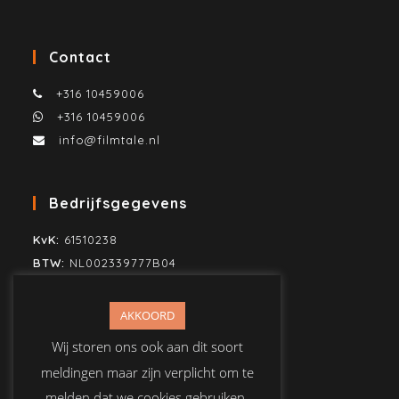
Contact
+316 10459006
+316 10459006
info@filmtale.nl
Bedrijfsgegevens
KvK:
61510238
BTW:
NL002339777B04
SWIFT/BIC:
KNAB NL2H
IBAN:
NL80KNAB0259860883
AKKOORD
T.n.v. Mike Jonker Media
Wij storen ons ook aan dit soort
meldingen maar zijn verplicht om te
melden dat we cookies gebruiken.