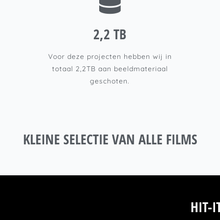
2,2 TB
Voor deze projecten hebben wij in
totaal 2,2TB aan beeldmateriaal
geschoten.
KLEINE SELECTIE VAN ALLE FILMS
HIT-I