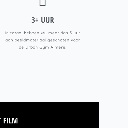
3+ UUR
In totaal hebben wij meer dan 3 uur
aan beeldmateriaal geschoten voor
de Urban Gym Almere.
T FILM