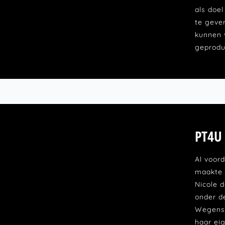
als doe
te geven
kunnen 
geproduc
PT4U
Al voor
maakte 
Nicole d
onder d
Wegens 
haar ei