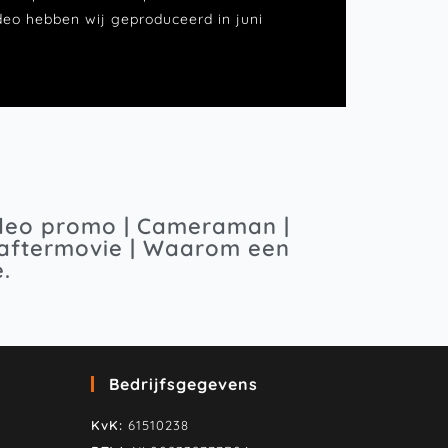
deo hebben wij geproduceerd in juni
Video promo | Cameraman |
l aftermovie | Waarom een
.
Bedrijfsgegevens
KvK:
61510238