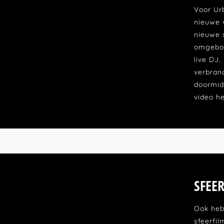
Voor Ur
nieuwe 
nieuwe s
omgebou
live DJ.
verbrand
doormid
video h
SFEE
Ook heb
sfeerfi