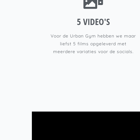
5 VIDEO'S
Voor de Urban Gym hebben we maar
liefst 5 films opgeleverd met
meerdere variaties voor de socials.