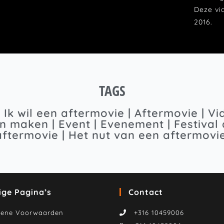
Deze vi
2016.
TAGS
 Ik wil een aftermovie | Aftermovie | 
ten maken | Event | Evenement | Festiva
aftermovie | Het nut van een aftermovie
ige Pagina’s
Contact
mene Voorwaarden
+316 10459006