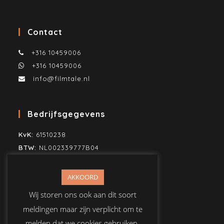
Contact
+316 10459006
+316 10459006
info@filmtale.nl
Bedrijfsgegevens
KvK:
61510238
BTW:
NL002339777B04
SWIFT/BIC:
KNAB NL2H
IBAN:
NL80KNAB0259860883
AKKOORD
T.n.v. Mike Jonker Media
Wij storen ons ook aan dit soort
meldingen maar zijn verplicht om te
melden dat we cookies gebruiken.