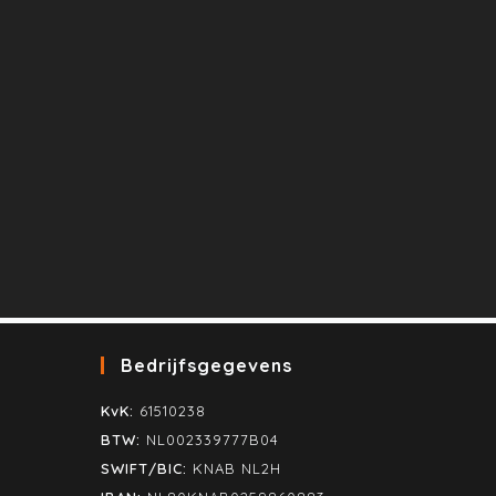
Bedrijfsgegevens
KvK:
61510238
BTW:
NL002339777B04
SWIFT/BIC:
KNAB NL2H