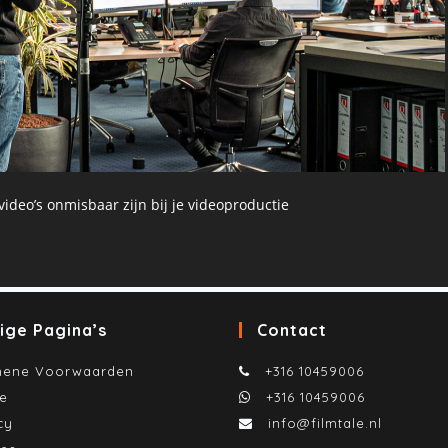
deo’s onmisbaar zijn bij je videoproductie
ige Pagina’s
Contact
mene Voorwaarden
+316 10459006
te
+316 10459006
cy
info@filmtale.nl