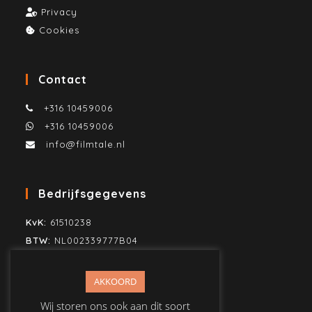
Privacy
Cookies
Contact
+316 10459006
+316 10459006
info@filmtale.nl
Bedrijfsgegevens
KvK:
61510238
BTW:
NL002339777B04
SWIFT/BIC:
KNAB NL2H
IBAN:
NL80KNAB0259860883
AKKOORD
T.n.v. Mike Jonker Media
Wij storen ons ook aan dit soort