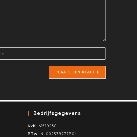
Bedrijfsgegevens
KvK:
61510238
BTW:
NL002339777B04