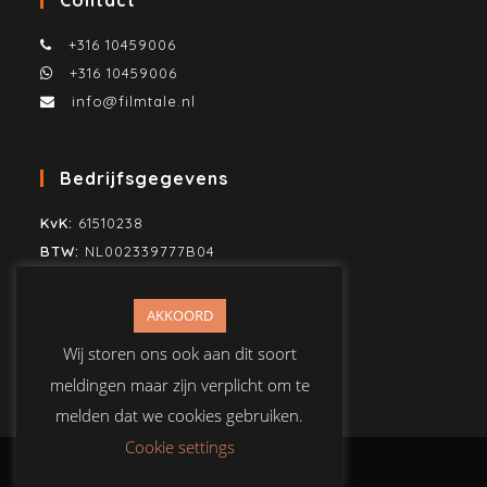
Contact
+316 10459006
+316 10459006
info@filmtale.nl
Bedrijfsgegevens
KvK:
61510238
BTW:
NL002339777B04
SWIFT/BIC:
KNAB NL2H
IBAN:
NL80KNAB0259860883
AKKOORD
T.n.v. Mike Jonker Media
Wij storen ons ook aan dit soort
meldingen maar zijn verplicht om te
melden dat we cookies gebruiken.
Cookie settings
Copyright Film Tale